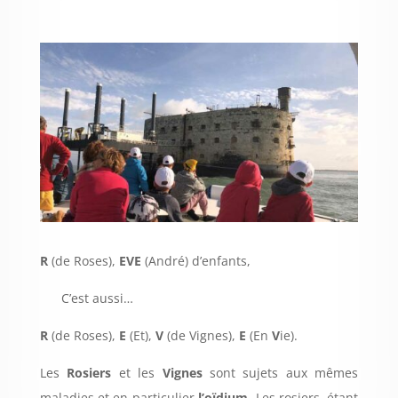
R
(de Roses),
EVE
(André) d’enfants,
C’est aussi…
R
(de Roses),
E
(Et),
V
(de Vignes),
E
(En
V
ie).
Les
Rosiers
et les
Vignes
sont sujets aux mêmes
maladies et en particulier
l’oïdium
. Les rosiers, étant