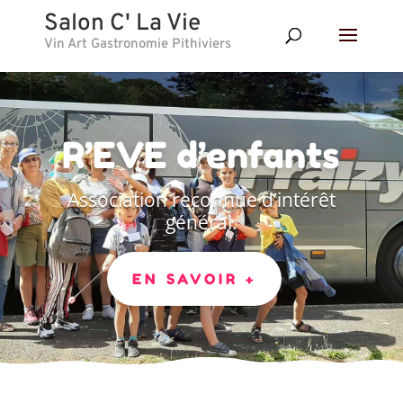
Salon C' La Vie
Vin Art Gastronomie Pithiviers
R’EVE d’enfants
Association reconnue d’intérêt
général.
EN SAVOIR +